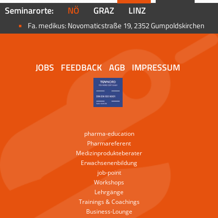
Seminarorte:
NÖ
GRAZ
LINZ
Fa. medikus: Novomaticstraße 19, 2352 Gumpoldskirchen
JOBS
FEEDBACK
AGB
IMPRESSUM
pharma-education
Pharmareferent
Medizinprodukteberater
Erwachsenenbildung
job-point
Workshops
Lehrgänge
Trainings & Coachings
Business-Lounge