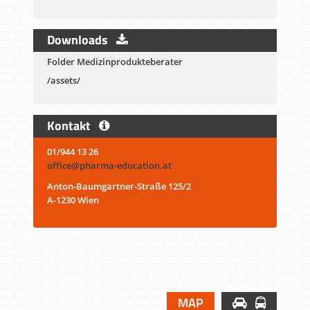
Downloads
Folder Medizinprodukteberater
/assets/
Kontakt
01/944 13 26
office@pharma-education.at
Anton-Baumgartner-Straße 125/2
A-1230 Wien
MAP