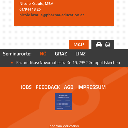
Nicole Kraule, MBA
01/944 13 26
nicole.kraule@pharma-education.at
MAP
Seminarorte:
NÖ
GRAZ
LINZ
Fa. medikus: Novomaticstraße 19, 2352 Gumpoldskirchen
JOBS
FEEDBACK
AGB
IMPRESSUM
pharma-education