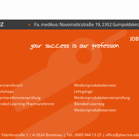
NZ
Fa. medikus: Novomaticstraße 19, 2352 Gumpoldskir
JOB
armareferent
Medizinprodukteberater
rkshops
Lehrgänge
armareferentenprüfung
Medizinprodukteberaterprüfung
ended Learning Pharmareferent
Blended Learning
Medizinprodukteberater
Fabriksstraße 5 | A-2624 Breitenau | Tel.: 0660 944 13 25 | office@pharma-ed