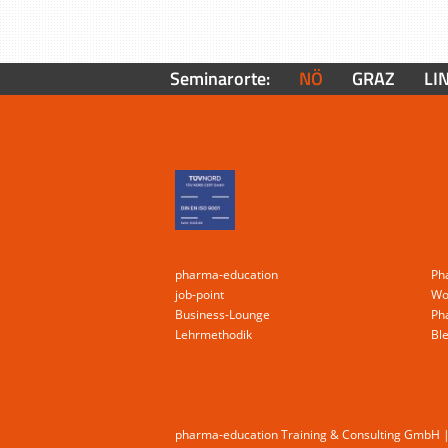
Seminarorte:
NÖ
GRAZ
LI
pharma-education
Ph
job-point
Wo
Business-Lounge
Ph
Lehrmethodik
Bl
pharma-education Training & Consulting GmbH | 