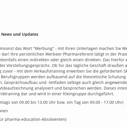
he News und Updates
msonst das Wort "Werbung" - mit Ihren Unterlagen machen Sie Werb
te dar! Ihre persönlichen Werbeer Pharmareferent tätigt in der Prax
enfalls einen indirekten oder gleich einen direkten. Das hierfür 
des Vorstellungsgesprächs. Ob für das tägliche Geschäft draußen 
 zuvor - mit dem Verkaufstraining erwerben Sie die geforderten Skil
r Berufsgruppen werden aufbauend auf die theoretische Schulun
en, Gesprächsaufbau und -leitfaden selbige auch gleich angewend
 Videaufzeichnung analysiert und besprochen werden. Dieses intensi
iktraining dar und wird in einer Kleingruppe durchgeführt.
tags von 09.00 bis 13.00 Uhr bzw. ein Tag von 09.00 - 17.00 Uhr)
onen
- für pharma-education-Absolventen)